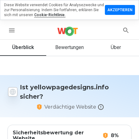
Diese Website verwendet Cookies für Analysezwecke und
ssen Sie eine
zur Personalisierung. Indem Sie fortfahren, erklären Sie
AKZEPTIEREN
ng zu
sich mit unseren
Cookie-Richtlinie.
gedesigns.info
menu
Überblick
Bewertungen
Über
Wie
würden
Sie diese
Website
auf einer
Skala von
Ist yellowpagedesigns.info
1 bis 5
sicher?
bewerten?
Verdächtige Website
Sicherheitsbewertung der
8%
Website