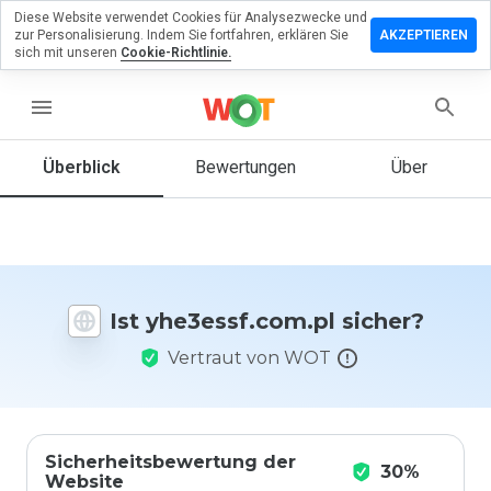
Diese Website verwendet Cookies für Analysezwecke und
rlassen Sie
zur Personalisierung. Indem Sie fortfahren, erklären Sie
AKZEPTIEREN
 Bewertung
sich mit unseren
Cookie-Richtlinie.
essf.com.pl
menu
Überblick
Bewertungen
Über
Wie
würden
Sie diese
Website
auf einer
Ist yhe3essf.com.pl sicher?
Skala von
1 bis 5
Vertraut von WOT
bewerten?
Sicherheitsbewertung der
30%
Website