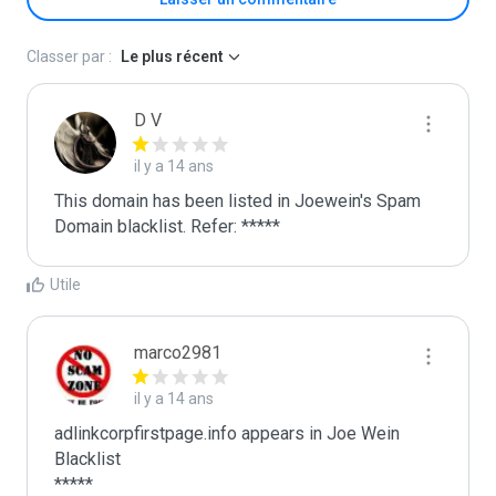
Classer par :
Le plus récent
D V
il y a 14 ans
This domain has been listed in Joewein's Spam 
Domain blacklist. Refer: *****
Utile
marco2981
il y a 14 ans
adlinkcorpfirstpage.info appears in Joe Wein 
Blacklist

*****