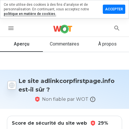
Ce site utilise des cookies à des fins d'analyse et de
un
personnalisation. En continuant, vous acceptez notre
ACCEPTER
aire sur
politique en matière de cookies.
rpfirstpage.info
menu
Aperçu
Commentaires
À propos
Quelle
note entre
1 et 5
donneriez-
vous à ce
site ?
Le site adlinkcorpfirstpage.info
est-il sûr ?
Non fiable par WOT
Score de sécurité du site web
29%