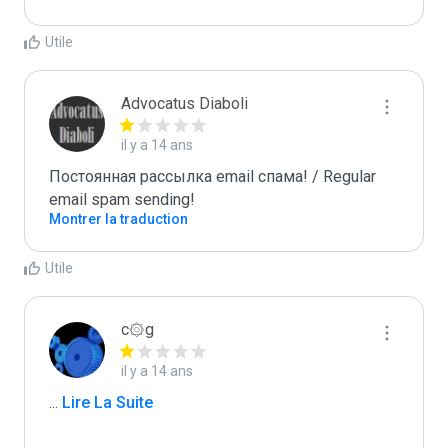
Utile
Advocatus Diaboli
il y a 14 ans
Постоянная рассылка email спама! / Regular 
email spam sending!
Montrer la traduction
Utile
c۞g
il y a 14 ans
...
 Lire La Suite