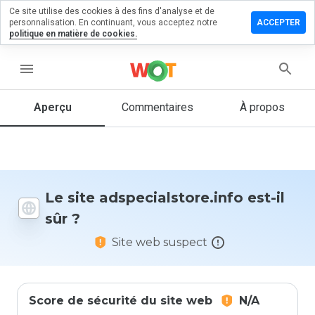
Ce site utilise des cookies à des fins d'analyse et de
r un
personnalisation. En continuant, vous acceptez notre
ACCEPTER
ntaire sur
politique en matière de cookies.
ialstore.info
menu
Aperçu
Commentaires
À propos
Quelle
note entre
1 et 5
donneriez-
vous à ce
site ?
Le site adspecialstore.info est-il
sûr ?
Site web suspect
Score de sécurité du site web
N/A