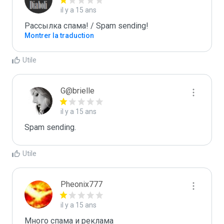
il y a 15 ans
Рассылка спама! / Spam sending!
Montrer la traduction
Utile
G@brielle
il y a 15 ans
Spam sending.
Utile
Pheonix777
il y a 15 ans
Много спама и реклама