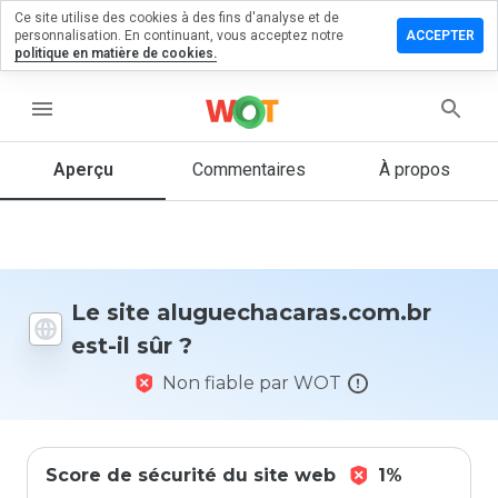
Ce site utilise des cookies à des fins d'analyse et de
 un
personnalisation. En continuant, vous acceptez notre
ACCEPTER
aire sur
politique en matière de cookies.
hacaras.com.br
menu
Aperçu
Commentaires
À propos
Quelle
note entre
1 et 5
donneriez-
vous à ce
site ?
Le site aluguechacaras.com.br
est-il sûr ?
Non fiable par WOT
Score de sécurité du site web
1%