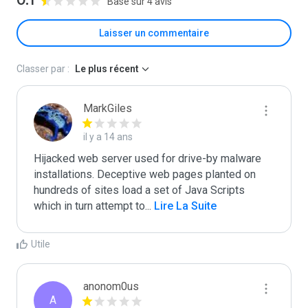
0.1
Basé sur 4 avis
Laisser un commentaire
Classer par :
Le plus récent
MarkGiles
il y a 14 ans
Hijacked web server used for drive-by malware 
installations. Deceptive web pages planted on 
hundreds of sites load a set of Java Scripts 
which in turn attempt to
...
 Lire La Suite
Utile
anonom0us
A