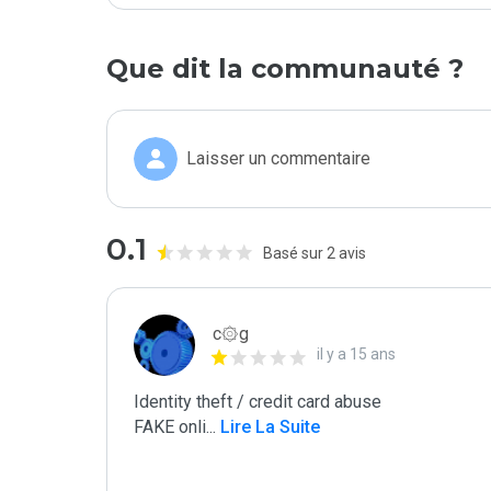
Que dit la communauté ?
Laisser un commentaire
0.1
Basé sur 2 avis
c۞g
il y a 15 ans
Identity theft / credit card abuse

FAKE onli
...
 Lire La Suite