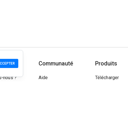
Communauté
Produits
CCEPTER
-nous ?
Aide
Télécharger
Communauté
Mobile
Wiki
Développeur
Vérifier un site
Contrôle de séc