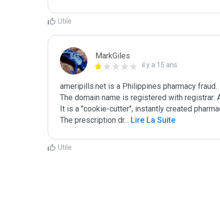
Utile
MarkGiles
il y a 15 ans
ameripills.net is a Philippines pharmacy fraud.

The domain name is registered with registrar
It is a "cookie-cutter", instantly created pharma
The prescription dr
...
 Lire La Suite
Utile