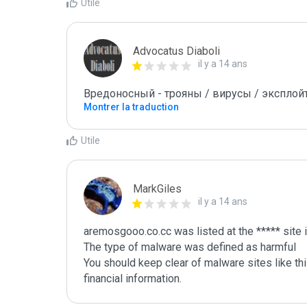
Utile
Advocatus Diaboli
il y a 14 ans
Вредоносный - трояны / вирусы / эксплойты! 
Montrer la traduction
Utile
MarkGiles
il y a 14 ans
aremosgooo.co.cc was listed at the ***** site
The type of malware was defined as harmful

You should keep clear of malware sites like thi