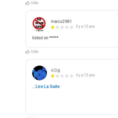
Utile
marco2981
il y a 15 ans
listed on *****
Utile
c۞g
il y a 15 ans
...
 Lire La Suite