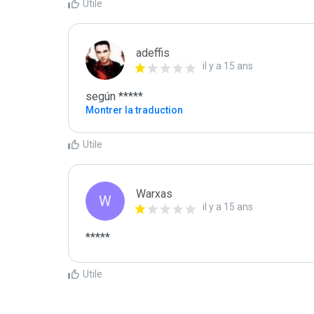
Utile
adeffis
il y a 15 ans
según *****
Montrer la traduction
Utile
Warxas
W
il y a 15 ans
*****
Utile