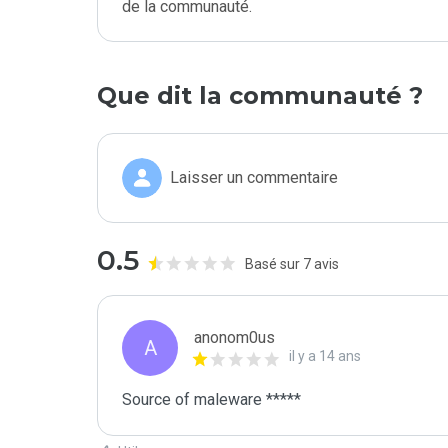
de la communauté.
Que dit la communauté ?
Laisser un commentaire
0.5
Basé sur 7 avis
anonom0us
A
il y a 14 ans
Source of maleware *****