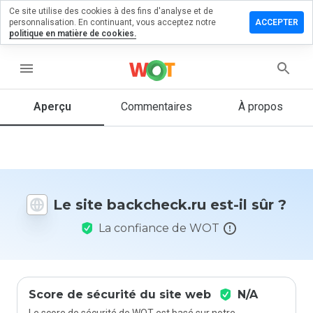
Ce site utilise des cookies à des fins d'analyse et de
sser un
personnalisation. En continuant, vous acceptez notre
ACCEPTER
mmentaire
politique en matière de cookies.
kcheck.ru
menu
Aperçu
Commentaires
À propos
Quelle
note entre
1 et 5
donneriez-
vous à ce
Le site backcheck.ru est-il sûr ?
site ?
La confiance de WOT
Score de sécurité du site web
N/A