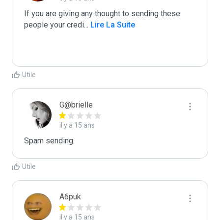
If you are giving any thought to sending these 
people your credi
...
 Lire La Suite
Utile
G@brielle
il y a 15 ans
Spam sending.
Utile
A6puk
il y a 15 ans