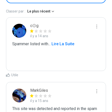
Classer par :
Le plus récent
c۞g
il y a 14 ans
Spammer listed with
...
 Lire La Suite
Utile
MarkGiles
il y a 15 ans
This site was detected and reported in the spam 