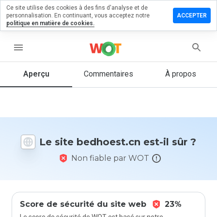
Ce site utilise des cookies à des fins d'analyse et de
sser un
personnalisation. En continuant, vous acceptez notre
ACCEPTER
mmentaire
politique en matière de cookies.
hoest.cn
menu
Aperçu
Commentaires
À propos
Quelle
note entre
1 et 5
donneriez-
vous à ce
Le site bedhoest.cn est-il sûr ?
site ?
Non fiable par WOT
Score de sécurité du site web
23%