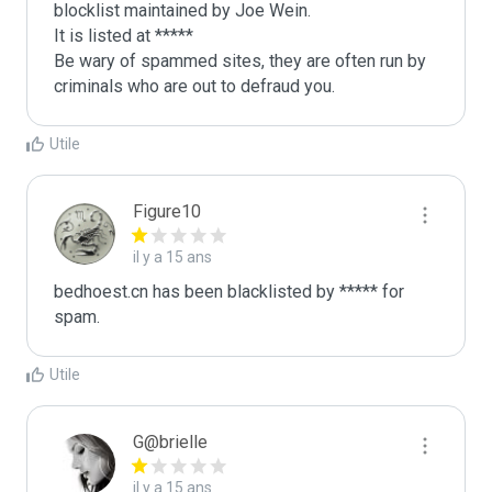
blocklist maintained by Joe Wein.

It is listed at *****

Be wary of spammed sites, they are often run by 
criminals who are out to defraud you.
Utile
Figure10
il y a 15 ans
bedhoest.cn has been blacklisted by ***** for 
spam.
Utile
G@brielle
il y a 15 ans