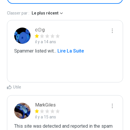
Classer par :
Le plus récent
c۞g
il y a 14 ans
Spammer listed wit
...
 Lire La Suite
Utile
MarkGiles
il y a 15 ans
This site was detected and reported in the spam 