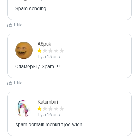
Spam sending.
Utile
A6puk
il y a 15 ans
Спамеры / Spam !!!
Utile
Katumbiri
il y a 16 ans
spam domain menurut joe wien