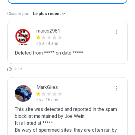
Classer par :
Le plus récent
marco2981
il y a 14 ans
Deleted from ***** on date *****
Utile
MarkGiles
il y a 15 ans
This site was detected and reported in the spam 
blocklist maintained by Joe Wein.

It is listed at *****

Be wary of spammed sites, they are often run by 