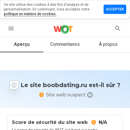
Ce site utilise des cookies à des fins d'analyse et de
sser un
personnalisation. En continuant, vous acceptez notre
ACCEPTER
mentaire
politique en matière de cookies.
bdating.ru
menu
Aperçu
Commentaires
À propos
Quelle
note entre
1 et 5
donneriez-
vous à ce
Le site boobdating.ru est-il sûr ?
site ?
Site web suspect
Score de sécurité du site web
N/A