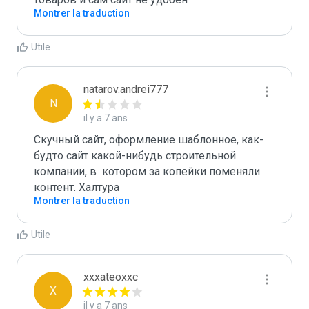
Montrer la traduction
Utile
natarov.andrei777
N
il y a 7 ans
Скучный сайт, оформление шаблонное, как-
будто сайт какой-нибудь строительной 
компании, в  котором за копейки поменяли 
контент. Халтура
Montrer la traduction
Utile
xxxateoxxc
X
il y a 7 ans