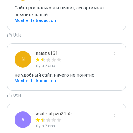
Сайт простенько выглядит, ассортимент 
сомнительный
Montrer la traduction
Utile
natazs161
N
il y a 7 ans
не удобный сайт, ничего не понятно
Montrer la traduction
Utile
acutetulipan2150
A
il y a 7 ans