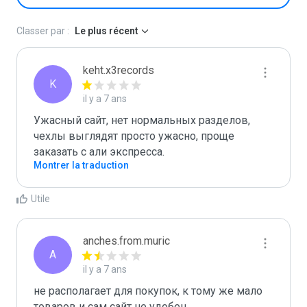
Classer par :
Le plus récent
keht.x3records
K
il y a 7 ans
Ужасный сайт, нет нормальных разделов, 
чехлы выглядят просто ужасно, проще 
заказать с али экспресса. 
Montrer la traduction
Utile
anches.from.muric
A
il y a 7 ans
не располагает для покупок, к тому же мало 
товаров и сам сайт не удобен