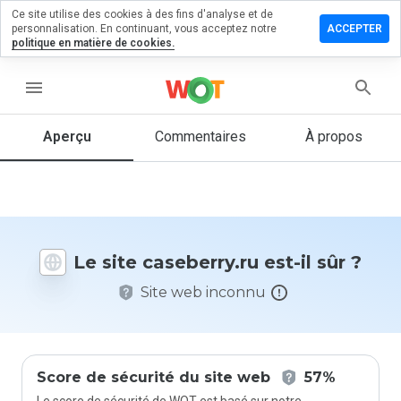
Ce site utilise des cookies à des fins d'analyse et de
sser un
personnalisation. En continuant, vous acceptez notre
ACCEPTER
mmentaire
politique en matière de cookies.
eberry.ru
menu
Aperçu
Commentaires
À propos
Quelle
note entre
1 et 5
donneriez-
vous à ce
Le site caseberry.ru est-il sûr ?
site ?
Site web inconnu
Score de sécurité du site web
57%