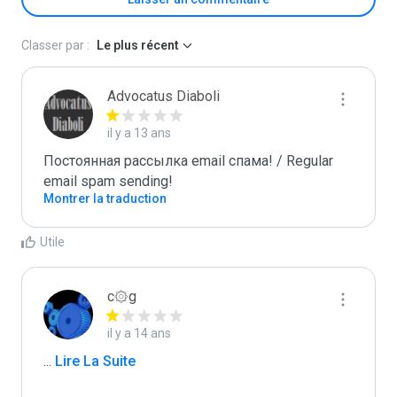
Classer par :
Le plus récent
Advocatus Diaboli
il y a 13 ans
Постоянная рассылка email спама! / Regular 
email spam sending!
Montrer la traduction
Utile
c۞g
il y a 14 ans
...
 Lire La Suite