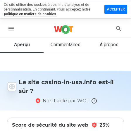
Ce site utilise des cookies à des fins d'analyse et de
sser un
personnalisation. En continuant, vous acceptez notre
ACCEPTER
mmentaire
politique en matière de cookies.
 casino-
usa.info
menu
Aperçu
Commentaires
À propos
Quelle
note entre
1 et 5
donneriez-
vous à ce
Le site casino-in-usa.info est-il
site ?
sûr ?
Non fiable par WOT
Score de sécurité du site web
23%