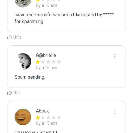
il y a 15 ans
casino-in-usa.info has been blacklisted by ***** 
for spamming.
Utile
G@brielle
il y a 15 ans
Spam sending.
Utile
A6puk
il y a 15 ans
Спамеры / Spam !!!