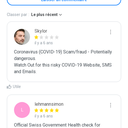
Classer par :
Le plus récent
Skylor
il y a 6 ans
Coronavirus (COVID-19) Scam/fraud - Potentially 
dangerous. 

Watch Out for this risky COVID-19 Website, SMS 
and Emails.
Utile
lehmannsimon
L
il y a 6 ans
Official Swiss Government Health check for 