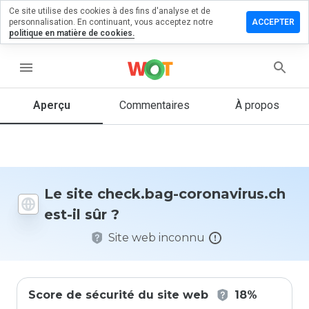
Ce site utilise des cookies à des fins d'analyse et de
sser un
personnalisation. En continuant, vous acceptez notre
ACCEPTER
mentaire
politique en matière de cookies.
ck.bag-
menu
navirus.ch
Aperçu
Commentaires
À propos
Quelle
note entre
1 et 5
donneriez-
Le site check.bag-coronavirus.ch
vous à ce
est-il sûr ?
site ?
Site web inconnu
Score de sécurité du site web
18%