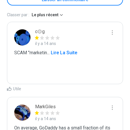
Classer par :
Le plus récent
c۞g
il y a 14 ans
SCAM "marketin
...
 Lire La Suite
Utile
MarkGiles
il y a 14 ans
On average, GoDaddy has a small fraction of its 