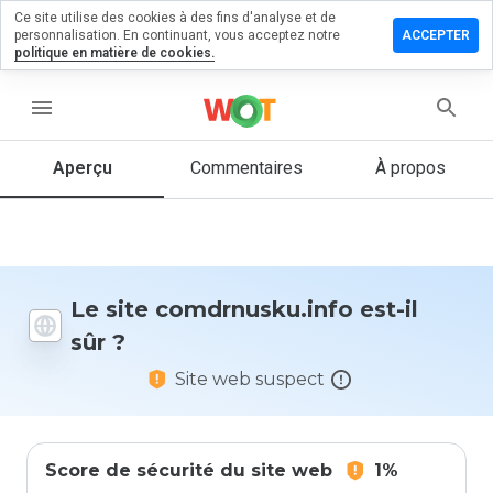
Ce site utilise des cookies à des fins d'analyse et de
er un
personnalisation. En continuant, vous acceptez notre
ACCEPTER
entaire
politique en matière de cookies.
rnusku.info
menu
Aperçu
Commentaires
À propos
Quelle
note entre
1 et 5
donneriez-
vous à ce
Le site comdrnusku.info est-il
site ?
sûr ?
Site web suspect
Score de sécurité du site web
1%