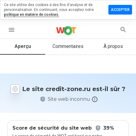
Ce site utilise des cookies à des fins d'analyse et de
sser un
personnalisation. En continuant, vous acceptez notre
ACCEPTER
mmentaire
politique en matière de cookies.
 credit-
e.ru
menu
Aperçu
Commentaires
À propos
Quelle
note entre
1 et 5
donneriez-
vous à ce
Le site credit-zone.ru est-il sûr ?
site ?
Site web inconnu
Score de sécurité du site web
39%