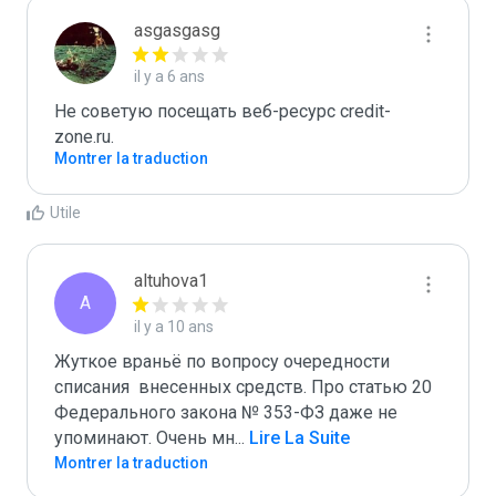
asgasgasg
il y a 6 ans
Не советую посещать веб-ресурс credit-
zone.ru.
Montrer la traduction
Utile
altuhova1
A
il y a 10 ans
Жуткое враньё по вопросу очередности 
списания  внесенных средств. Про статью 20 
Федерального закона № 353-ФЗ даже не 
упоминают. Очень мн
...
 Lire La Suite
Montrer la traduction