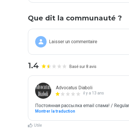
Que dit la communauté ?
Laisser un commentaire
1.4
Basé sur 8 avis
Advocatus Diaboli
il y a 13 ans
Постоянная рассылка email спама! / Regular
Montrer la traduction
Utile