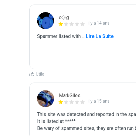
c۞g
il y a 14 ans
Spammer listed with 
...
 Lire La Suite
Utile
MarkGiles
il y a 15 ans
This site was detected and reported in the spa
It is listed at *****

Be wary of spammed sites, they are often run b