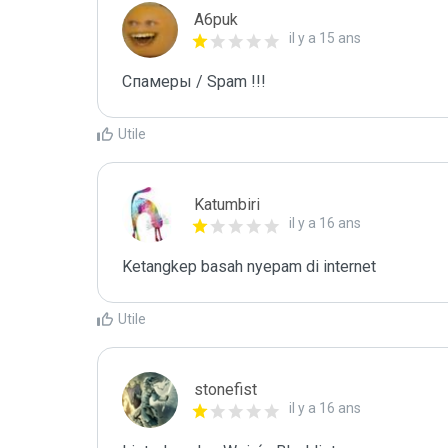
A6puk
il y a 15 ans
Спамеры / Spam !!!
Utile
Katumbiri
il y a 16 ans
Ketangkep basah nyepam di internet
Utile
stonefist
il y a 16 ans