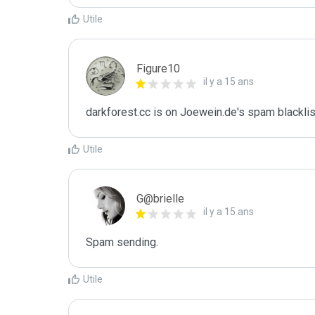
Utile
Figure10
il y a 15 ans
darkforest.cc is on Joewein.de's spam blacklis
Utile
G@brielle
il y a 15 ans
Spam sending.
Utile