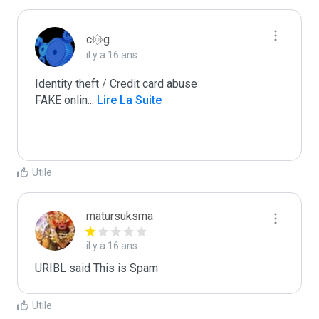
c۞g
il y a 16 ans
Identity theft / Credit card abuse

FAKE onlin
...
 Lire La Suite
Utile
matursuksma
il y a 16 ans
URIBL said This is Spam
Utile