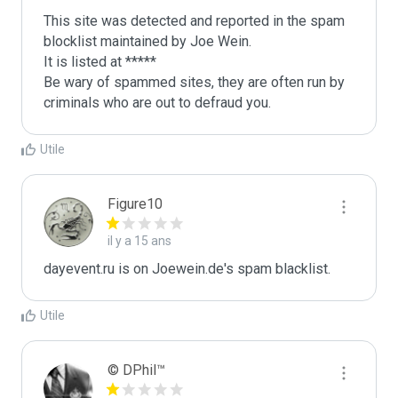
This site was detected and reported in the spam 
blocklist maintained by Joe Wein.

It is listed at *****

Be wary of spammed sites, they are often run by 
criminals who are out to defraud you.
Utile
Figure10
il y a 15 ans
dayevent.ru is on Joewein.de's spam blacklist.
Utile
© DPhil™