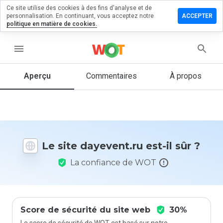
Ce site utilise des cookies à des fins d'analyse et de
sser un
personnalisation. En continuant, vous acceptez notre
ACCEPTER
mmentaire
politique en matière de cookies.
event.ru
menu
Aperçu
Commentaires
À propos
Quelle
note entre
1 et 5
donneriez-
vous à ce
Le site dayevent.ru est-il sûr ?
site ?
La confiance de WOT
Score de sécurité du site web
30%