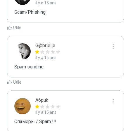
il y a 15 ans
Scam/Phishing
Utile
G@brielle
il y a 15 ans
Spam sending.
Utile
A6puk
il y a 15 ans
Спамеры / Spam !!!