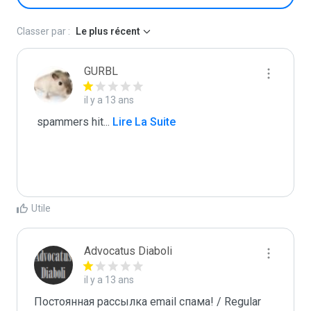
Classer par :
Le plus récent
GURBL
il y a 13 ans
 spammers hit
...
 Lire La Suite
Utile
Advocatus Diaboli
il y a 13 ans
Постоянная рассылка email спама! / Regular 