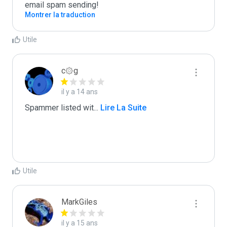
email spam sending!
Montrer la traduction
Utile
c۞g
il y a 14 ans
Spammer listed wit
...
 Lire La Suite
Utile
MarkGiles
il y a 15 ans