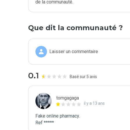
de la communauté.
Que dit la communauté ?
Laisser un commentaire
0.1
Basé sur 5 avis
tomgagaga
il y a 13 ans
Fake online pharmacy.

Ref *****