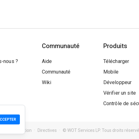
Communauté
Produits
-nous ?
Aide
Télécharger
Communauté
Mobile
Wiki
Développeur
Vérifier un site
Contrôle de séc
CCEPTER
ions d'utilisation
Directives
© WOT Services LP. Tous droits réserv