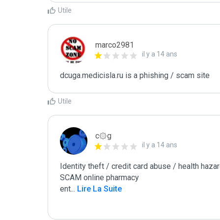
Utile
marco2981
il y a 14 ans
dcuga.medicisla.ru is a phishing / scam site
Utile
c۞g
il y a 14 ans
Identity theft / credit card abuse / health hazar
SCAM online pharmacy

ent
...
 Lire La Suite