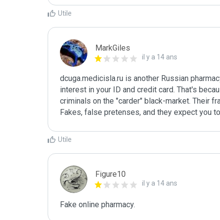
Utile
MarkGiles
il y a 14 ans
dcuga.medicisla.ru is another Russian pharmacy
interest in your ID and credit card. That's beca
criminals on the "carder" black-market. Their fr
Fakes, false pretenses, and they expect you to
Utile
Figure10
il y a 14 ans
Fake online pharmacy.