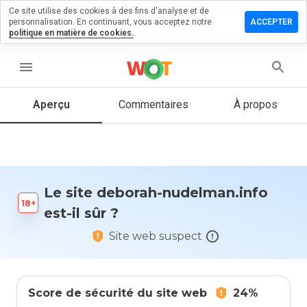
Ce site utilise des cookies à des fins d'analyse et de
sser un
personnalisation. En continuant, vous acceptez notre
ACCEPTER
mentaire
politique en matière de cookies.
 deborah-
elman.info
menu
Aperçu
Commentaires
À propos
Quelle
note entre
1 et 5
donneriez-
vous à ce
Le site deborah-nudelman.info
site ?
est-il sûr ?
Site web suspect
Score de sécurité du site web
24%