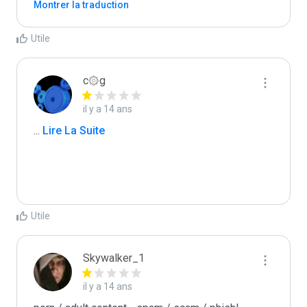
Montrer la traduction
Utile
c۞g
il y a 14 ans
...
 Lire La Suite
Utile
Skywalker_1
il y a 14 ans