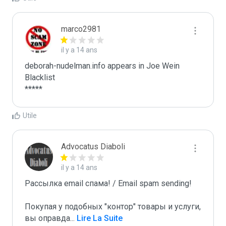
marco2981
il y a 14 ans
deborah-nudelman.info appears in Joe Wein 
Blacklist

*****
Utile
Advocatus Diaboli
il y a 14 ans
Рассылка email спама! / Email spam sending! 

Покупая у подобных "контор" товары и услуги, 
вы оправда
...
 Lire La Suite