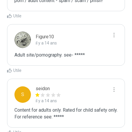
porn / adult content - spam / scam / phish!
Utile
Figure10
il y a 14 ans
Adult site/pornography. see- *****
Utile
seidon
S
il y a 14 ans
Content for adults only. Rated for child safety only.

For reference see: *****