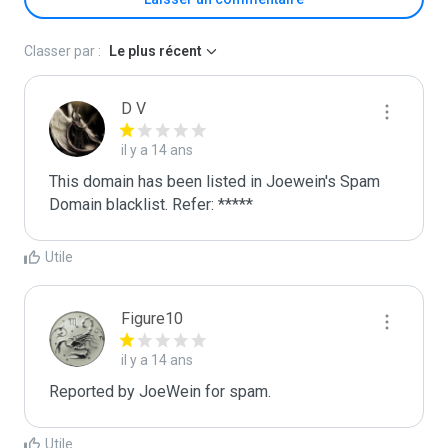
Classer par :
Le plus récent
D V
il y a 14 ans
This domain has been listed in Joewein's Spam 
Domain blacklist. Refer: *****
Utile
Figure10
il y a 14 ans
Reported by JoeWein for spam. 
Utile