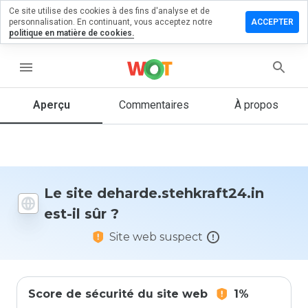
Ce site utilise des cookies à des fins d'analyse et de
 un
personnalisation. En continuant, vous acceptez notre
ACCEPTER
aire sur
politique en matière de cookies.
stehkraft24.in
menu
Aperçu
Commentaires
À propos
Quelle
note entre
1 et 5
donneriez-
vous à ce
site ?
Le site deharde.stehkraft24.in
est-il sûr ?
Site web suspect
Score de sécurité du site web
1%