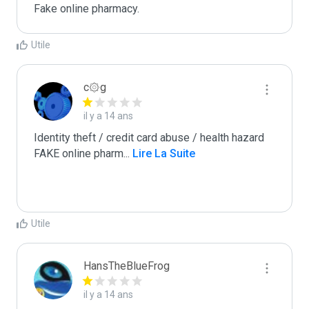
Fake online pharmacy. 
Utile
c۞g
il y a 14 ans
Identity theft / credit card abuse / health hazard

FAKE online pharm
...
 Lire La Suite
Utile
HansTheBlueFrog
il y a 14 ans