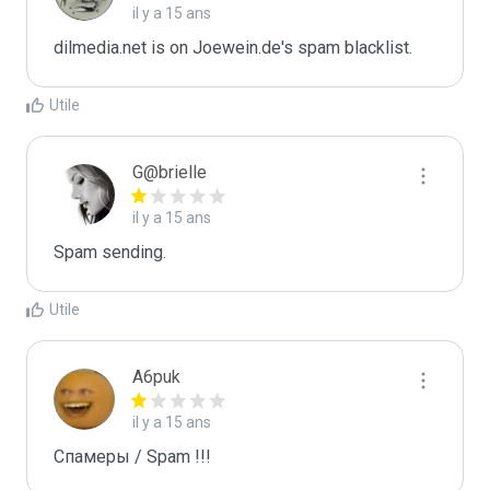
il y a 15 ans
dilmedia.net is on Joewein.de's spam blacklist.
Utile
G@brielle
il y a 15 ans
Spam sending.
Utile
A6puk
il y a 15 ans
Спамеры / Spam !!!