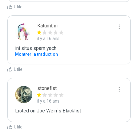
Utile
Katumbiri
il y a 16 ans
ini situs spam yach
Montrer la traduction
Utile
stonefist
il y a 16 ans
Listed on Joe Wein´s Blacklist
Utile