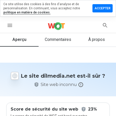
Ce site utilise des cookies à des fins d'analyse et de
sser un
personnalisation. En continuant, vous acceptez notre
ACCEPTER
mmentaire
politique en matière de cookies.
media.net
menu
Aperçu
Commentaires
À propos
Quelle
note entre
1 et 5
donneriez-
vous à ce
Le site dilmedia.net est-il sûr ?
site ?
Site web inconnu
Score de sécurité du site web
23%