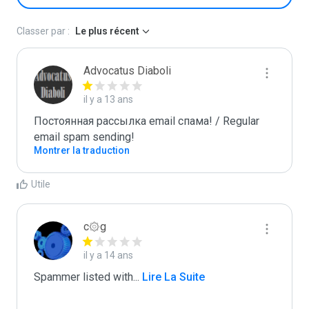
Classer par :
Le plus récent
Advocatus Diaboli
il y a 13 ans
Постоянная рассылка email спама! / Regular 
email spam sending!
Montrer la traduction
Utile
c۞g
il y a 14 ans
Spammer listed with
...
 Lire La Suite