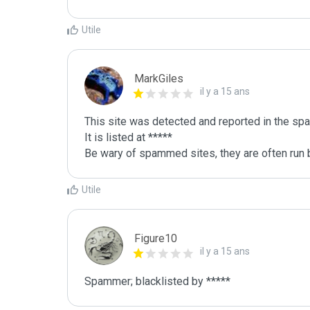
Utile
MarkGiles
il y a 15 ans
This site was detected and reported in the spa
It is listed at *****

Be wary of spammed sites, they are often run b
Utile
Figure10
il y a 15 ans
Spammer; blacklisted by *****