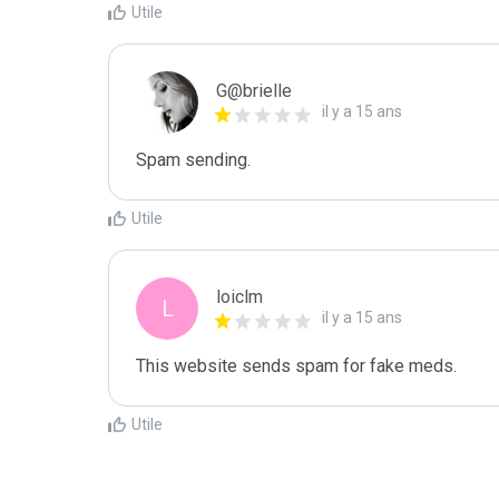
Utile
G@brielle
il y a 15 ans
Spam sending.
Utile
loiclm
L
il y a 15 ans
This website sends spam for fake meds.
Utile