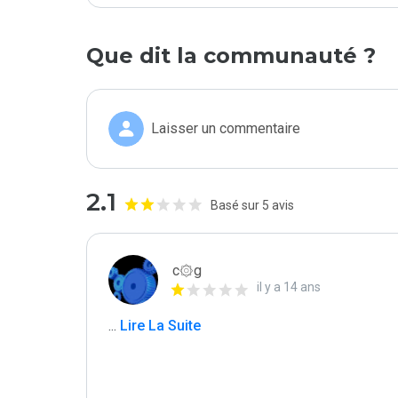
Que dit la communauté ?
Laisser un commentaire
2.1
Basé sur 5 avis
c۞g
il y a 14 ans
...
 Lire La Suite