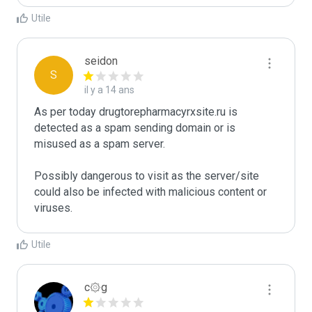
Utile
seidon
S
il y a 14 ans
As per today drugtorepharmacyrxsite.ru is 
detected as a spam sending domain or is 
misused as a spam server. 

Possibly dangerous to visit as the server/site 
could also be infected with malicious content or 
viruses.
Utile
c۞g