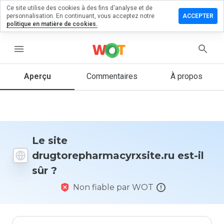
Ce site utilise des cookies à des fins d'analyse et de
n commentaire
personnalisation. En continuant, vous acceptez notre
ACCEPTER
politique en matière de cookies.
harmacyrxsite.ru
menu
Aperçu
Commentaires
À propos
Quelle
note entre
1 et 5
donneriez-
vous à ce
site ?
Le site
drugtorepharmacyrxsite.ru est-il
sûr ?
Non fiable par WOT