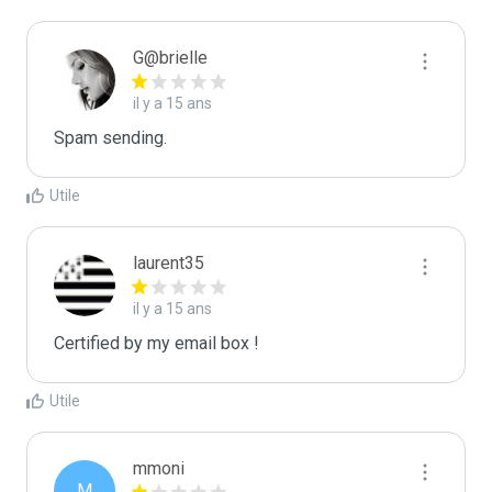
G@brielle
il y a 15 ans
Spam sending.
Utile
laurent35
il y a 15 ans
Certified by my email box !
Utile
mmoni
M