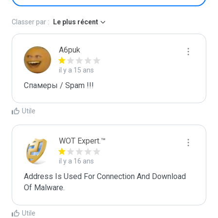
Classer par :
Le plus récent
A6puk
il y a 15 ans
Спамеры / Spam !!!
Utile
WOT Expert.™
il y a 16 ans
Address Is Used For Connection And Download 
Of Malware.
Utile