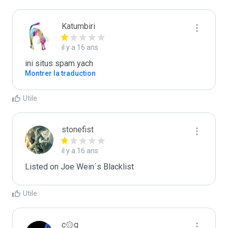
Katumbiri
il y a 16 ans
ini situs spam yach
Montrer la traduction
Utile
stonefist
il y a 16 ans
Listed on Joe Wein´s Blacklist
Utile
c۞g