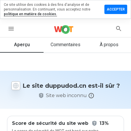
Ce site utilise des cookies à des fins d'analyse et de
sser un
personnalisation. En continuant, vous acceptez notre
ACCEPTER
mmentaire
politique en matière de cookies.
pudod.cn
menu
Aperçu
Commentaires
À propos
Quelle
note entre
1 et 5
donneriez-
vous à ce
Le site duppudod.cn est-il sûr ?
site ?
Site web inconnu
Score de sécurité du site web
13%