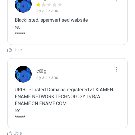
il y a 17 ans
Blacklisted: spamvertised website

re:

*****
Utile
c۞g
il y a 17 ans
URIBL - Listed Domains registered at XIAMEN 
ENAME NETWORK TECHNOLOGY D/B/A 
ENAME.CN ENAME.COM

re:

*****
Utile