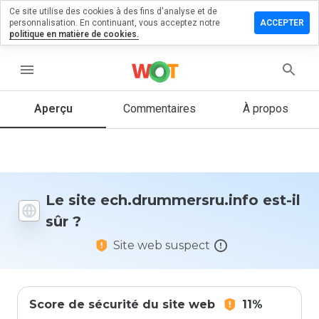
Ce site utilise des cookies à des fins d'analyse et de
r un
personnalisation. En continuant, vous acceptez notre
ACCEPTER
taire sur
politique en matière de cookies.
ummersru.info
menu
Aperçu
Commentaires
À propos
Quelle
note entre
1 et 5
donneriez-
vous à ce
site ?
Le site ech.drummersru.info est-il
sûr ?
Site web suspect
Score de sécurité du site web
11%