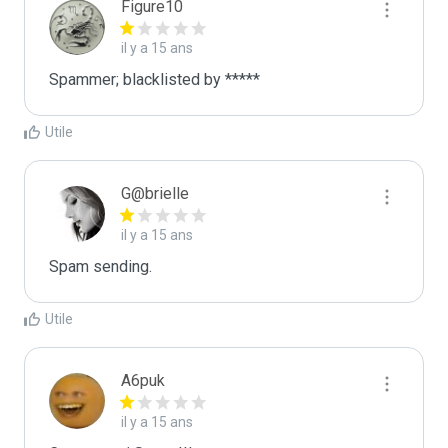
Figure10
il y a 15 ans
Spammer; blacklisted by *****
Utile
G@brielle
il y a 15 ans
Spam sending.
Utile
A6puk
il y a 15 ans