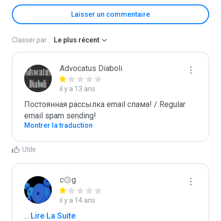
Laisser un commentaire
Classer par :
Le plus récent
Advocatus Diaboli
il y a 13 ans
Постоянная рассылка email спама! / Regular 
email spam sending!
Montrer la traduction
Utile
c۞g
il y a 14 ans
...
 Lire La Suite