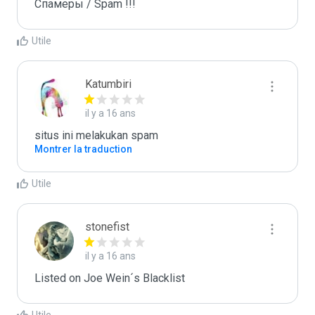
Спамеры / Spam !!!
Utile
Katumbiri
il y a 16 ans
situs ini melakukan spam
Montrer la traduction
Utile
stonefist
il y a 16 ans
Listed on Joe Wein´s Blacklist