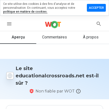
Ce site utilise des cookies à des fins d'analyse et de
n commentaire
personnalisation. En continuant, vous acceptez notre
ACCEPTER
politique en matière de cookies.
alcrossroads.net
menu
Aperçu
Commentaires
À propos
Quelle
note entre
1 et 5
donneriez-
vous à ce
site ?
Le site
educationalcrossroads.net est-il
sûr ?
Non fiable par WOT