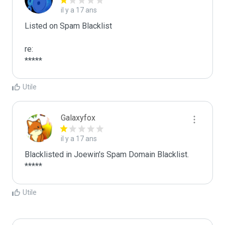
il y a 17 ans
Listed on Spam Blacklist

re:

*****
Utile
Galaxyfox
il y a 17 ans
Blacklisted in Joewin's Spam Domain Blacklist. 
*****
Utile