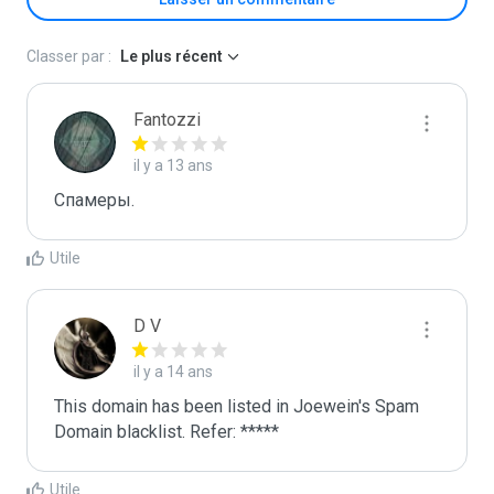
Classer par :
Le plus récent
Fantozzi
il y a 13 ans
Спамеры.
Utile
D V
il y a 14 ans
This domain has been listed in Joewein's Spam 
Domain blacklist. Refer: *****
Utile