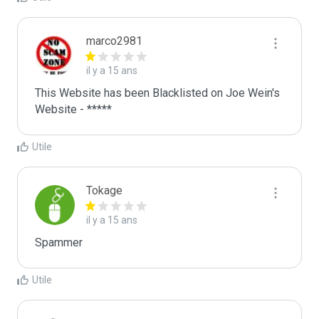
marco2981
il y a 15 ans
This Website has been Blacklisted on Joe Wein's 
Website - *****
Utile
Tokage
il y a 15 ans
Spammer
Utile