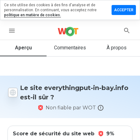
Ce site utilise des cookies à des fins d'analyse et de
ser un
personnalisation. En continuant, vous acceptez notre
ACCEPTER
mentaire
politique en matière de cookies.
ythingput-
menu
ay.info
Aperçu
Commentaires
À propos
Quelle
note entre
1 et 5
donneriez-
Le site everythingput-in-bay.info
vous à ce
est-il sûr ?
site ?
Non fiable par WOT
Score de sécurité du site web
9%