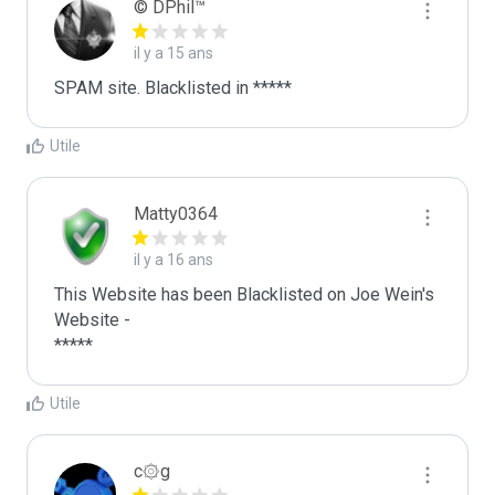
© DPhil™
il y a 15 ans
SPAM site. Blacklisted in *****
Utile
Matty0364
il y a 16 ans
This Website has been Blacklisted on Joe Wein's 
Website - 

*****
Utile
c۞g