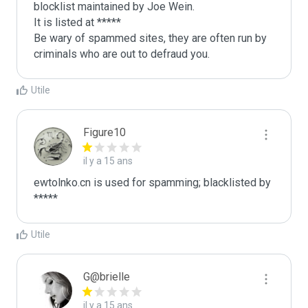
blocklist maintained by Joe Wein.

It is listed at *****

Be wary of spammed sites, they are often run by 
criminals who are out to defraud you.
Utile
Figure10
il y a 15 ans
ewtolnko.cn is used for spamming; blacklisted by 
*****
Utile
G@brielle
il y a 15 ans