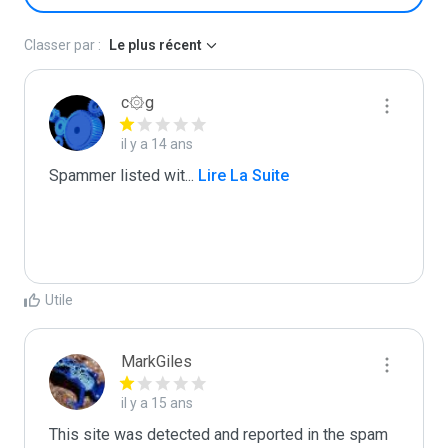
Classer par :
Le plus récent
c۞g
il y a 14 ans
Spammer listed wit
...
 Lire La Suite
Utile
MarkGiles
il y a 15 ans
This site was detected and reported in the spam 