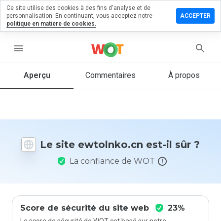
Ce site utilise des cookies à des fins d'analyse et de
sser un
personnalisation. En continuant, vous acceptez notre
ACCEPTER
mmentaire
politique en matière de cookies.
olnko.cn
menu
Aperçu
Commentaires
À propos
Quelle
note entre
1 et 5
donneriez-
vous à ce
Le site ewtolnko.cn est-il sûr ?
site ?
La confiance de WOT
Score de sécurité du site web
23%