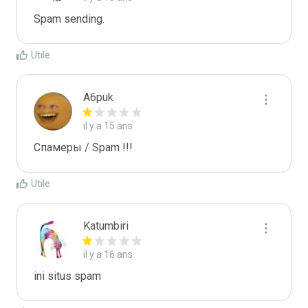
Spam sending.
Utile
A6puk
il y a 15 ans
Спамеры / Spam !!!
Utile
Katumbiri
il y a 16 ans
ini situs spam