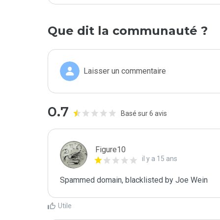
Que dit la communauté ?
Laisser un commentaire
0.7
Basé sur 6 avis
Figure10
il y a 15 ans
Spammed domain, blacklisted by Joe Wein 
Utile