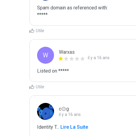
Spam domain as referenced with:

*****
Utile
Warxas
W
il y a 16 ans
Listed on *****
Utile
c۞g
il y a 16 ans
Identity T
...
 Lire La Suite