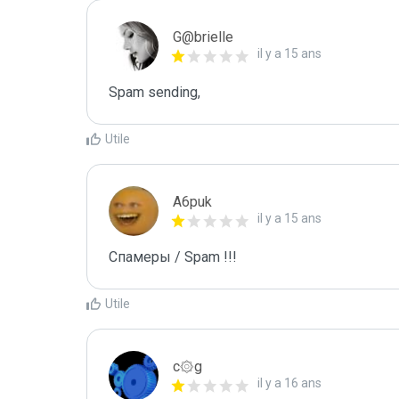
G@brielle
il y a 15 ans
Spam sending,
Utile
A6puk
il y a 15 ans
Спамеры / Spam !!!
Utile
c۞g
il y a 16 ans