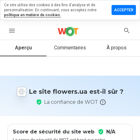
Ce site utilise des cookies à des fins d'analyse et de
sser un
personnalisation. En continuant, vous acceptez notre
ACCEPTER
mmentaire
politique en matière de cookies.
wers.ua
menu
Aperçu
Commentaires
À propos
Quelle
note entre
1 et 5
donneriez-
vous à ce
Le site flowers.ua est-il sûr ?
site ?
La confiance de WOT
Score de sécurité du site web
N/A