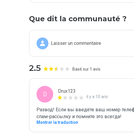
Que dit la communauté ?
Laisser un commentaire
2.5
Basé sur 1 avis
Drux123
D
il y a 10 ans
Развод! Если вы введёте ваш номер телеф
спам-рассылку и помните это всегда!
Montrer la traduction