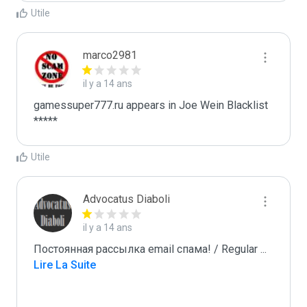
Utile
marco2981
il y a 14 ans
gamessuper777.ru appears in Joe Wein Blacklist

*****
Utile
Advocatus Diaboli
il y a 14 ans
Постоянная рассылка email спама! / Regular 
...
Lire La Suite