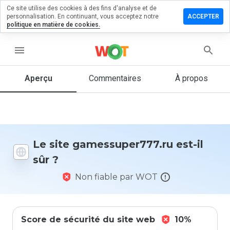
Ce site utilise des cookies à des fins d'analyse et de
r un
personnalisation. En continuant, vous acceptez notre
ACCEPTER
ntaire sur
politique en matière de cookies.
super777.ru
menu
Aperçu
Commentaires
À propos
Quelle
note entre
1 et 5
donneriez-
vous à ce
site ?
Le site gamessuper777.ru est-il
sûr ?
Non fiable par WOT
Score de sécurité du site web
10%