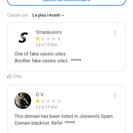
Classer par :
Le plus récent
Smankusors
il y a 13 ans
One of fake casino sites.

Another fake casino sites : *****
Utile
D V
il y a 14 ans
This domain has been listed in Joewein's Spam 
Domain blacklist. Refer: *****