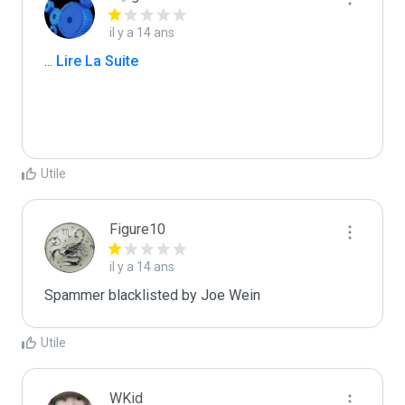
il y a 14 ans
...
 Lire La Suite
Utile
Figure10
il y a 14 ans
Spammer blacklisted by Joe Wein
Utile
WKid