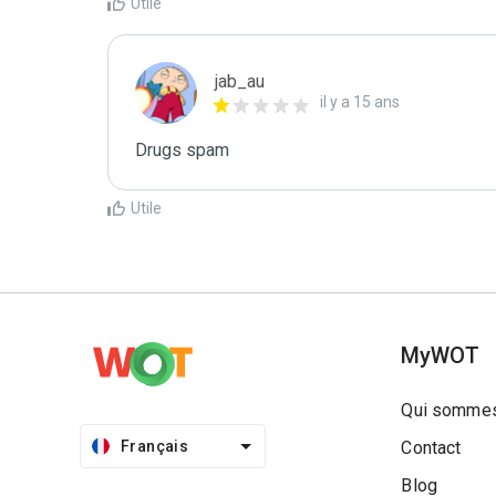
Utile
jab_au
il y a 15 ans
Drugs spam
Utile
MyWOT
Qui sommes
Français
Contact
Blog