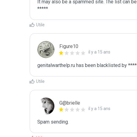
It may also be a spammed site. The list can be 
Utile
Figure10
il y a 15 ans
genitalwarthelp.ru has been blacklisted by ***
Utile
G@brielle
il y a 15 ans
Spam sending.