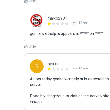
Utile
marco2981
il y a 14 ans
Utile
seidon
S
il y a 14 ans
As per today genitalwarthelp.ru is detected a
server. 

Possibly dangerous to visit as the server/site 
viruses.