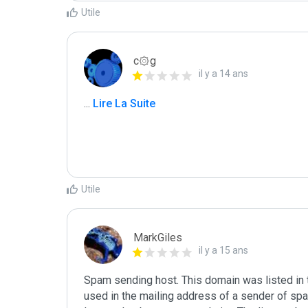
Utile
c۞g
il y a 14 ans
...
 Lire La Suite
Utile
MarkGiles
il y a 15 ans
Spam sending host. This domain was listed in th
used in the mailing address of a sender of spa