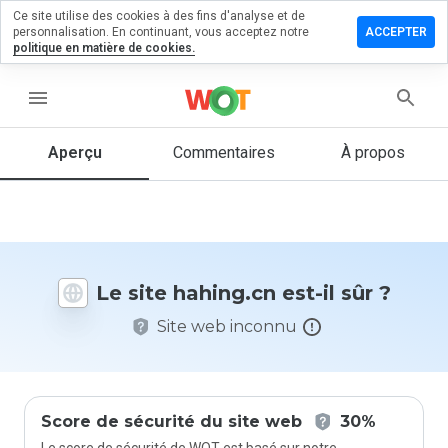
Ce site utilise des cookies à des fins d'analyse et de
sser un
personnalisation. En continuant, vous acceptez notre
ACCEPTER
mmentaire
politique en matière de cookies.
 hahing.cn
menu
Aperçu
Commentaires
À propos
Quelle
note entre
1 et 5
donneriez-
vous à ce
site ?
Le site hahing.cn est-il sûr ?
Site web inconnu
Score de sécurité du site web
30%