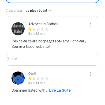
Classer par :
Le plus récent
Advocatus Diaboli
il y a 13 ans
Реклама сайта посредством email спама! / 
Spamvertised website!
Utile
c۞g
il y a 14 ans
Spammer listed with 
...
 Lire La Suite