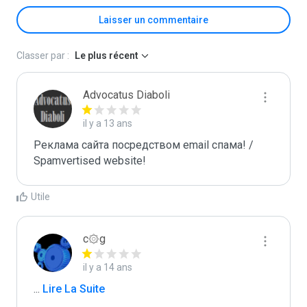
Laisser un commentaire
Classer par :
Le plus récent
Advocatus Diaboli
il y a 13 ans
Реклама сайта посредством email спама! / 
Spamvertised website!
Utile
c۞g
il y a 14 ans
...
 Lire La Suite