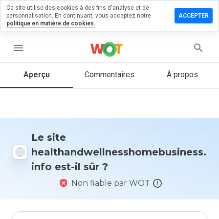
Ce site utilise des cookies à des fins d'analyse et de
mentaire sur
personnalisation. En continuant, vous acceptez notre
ACCEPTER
esshomebusiness.info
politique en matière de cookies.
menu
Aperçu
Commentaires
À propos
Quelle
note entre
1 et 5
donneriez-
vous à ce
site ?
Le site
healthandwellnesshomebusiness.
info est-il sûr ?
Non fiable par WOT