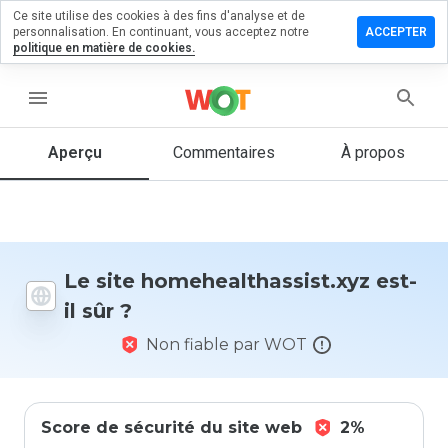
Ce site utilise des cookies à des fins d'analyse et de
 un
personnalisation. En continuant, vous acceptez notre
ACCEPTER
aire sur
politique en matière de cookies.
lthassist.xyz
menu
Aperçu
Commentaires
À propos
Quelle
note entre
1 et 5
donneriez-
vous à ce
site ?
Le site homehealthassist.xyz est-
il sûr ?
Non fiable par WOT
Score de sécurité du site web
2%