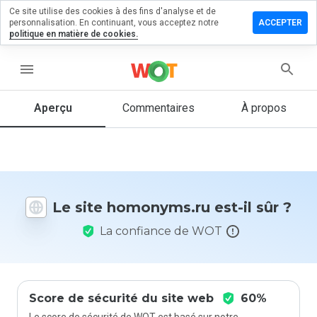
Ce site utilise des cookies à des fins d'analyse et de
sser un
personnalisation. En continuant, vous acceptez notre
ACCEPTER
mentaire
politique en matière de cookies.
onyms.ru
menu
Aperçu
Commentaires
À propos
Quelle
note entre
1 et 5
donneriez-
vous à ce
Le site homonyms.ru est-il sûr ?
site ?
La confiance de WOT
Score de sécurité du site web
60%