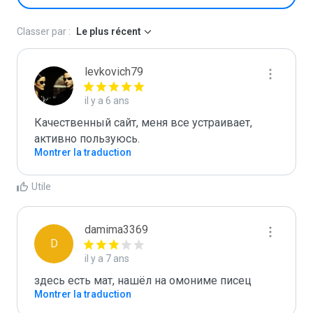
Classer par :
Le plus récent
levkovich79
il y a 6 ans
Качественный сайт, меня все устраивает, 
активно пользуюсь.
Montrer la traduction
Utile
damima3369
D
il y a 7 ans
здесь есть мат, нашёл на омониме писец
Montrer la traduction