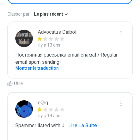
Classer par :
Le plus récent
Advocatus Diaboli
il y a 13 ans
Постоянная рассылка email спама! / Regular 
email spam sending!
Montrer la traduction
Utile
c۞g
il y a 14 ans
Spammer listed with J
...
 Lire La Suite