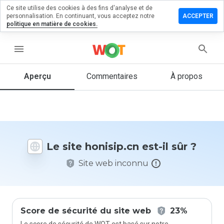
Ce site utilise des cookies à des fins d'analyse et de
sser un
personnalisation. En continuant, vous acceptez notre
ACCEPTER
mmentaire
politique en matière de cookies.
isip.cn
menu
Aperçu
Commentaires
À propos
Quelle
note entre
1 et 5
donneriez-
vous à ce
Le site honisip.cn est-il sûr ?
site ?
Site web inconnu
Score de sécurité du site web
23%