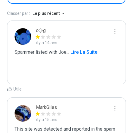
Classer par :
Le plus récent
c۞g
il y a 14 ans
Spammer listed with Joe
...
 Lire La Suite
Utile
MarkGiles
il y a 15 ans
This site was detected and reported in the spam 