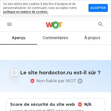
Ce site utilise des cookies à des fins d'analyse et de
sser un
personnalisation. En continuant, vous acceptez notre
ACCEPTER
mmentaire
politique en matière de cookies.
doctor.ru
menu
Aperçu
Commentaires
À propos
Quelle
note entre
1 et 5
donneriez-
vous à ce
Le site hordoctor.ru est-il sûr ?
site ?
Non fiable par WOT
Score de sécurité du site web
N/A