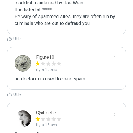
blocklist maintained by Joe Wein.

It is listed at *****

Be wary of spammed sites, they are often run by 
criminals who are out to defraud you.
Utile
Figure10
il y a 15 ans
hordoctor.ru is used to send spam.
Utile
G@brielle
il y a 15 ans