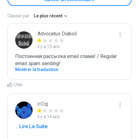
Classer par :
Le plus récent
Advocatus Diaboli
il y a 13 ans
Постоянная рассылка email спама! / Regular 
email spam sending!
Montrer la traduction
Utile
c۞g
il y a 14 ans
...
 Lire La Suite