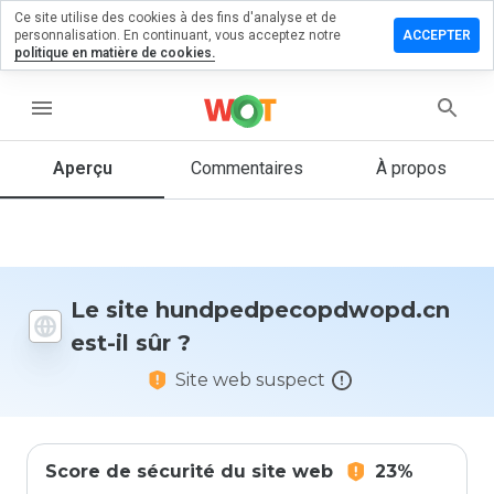
Ce site utilise des cookies à des fins d'analyse et de
un commentaire
personnalisation. En continuant, vous acceptez notre
ACCEPTER
politique en matière de cookies.
pecopdwopd.cn
menu
Aperçu
Commentaires
À propos
Quelle
note entre
1 et 5
donneriez-
vous à ce
site ?
Le site hundpedpecopdwopd.cn
est-il sûr ?
Site web suspect
Score de sécurité du site web
23%