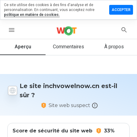
Ce site utilise des cookies à des fins d'analyse et de
er un
personnalisation. En continuant, vous acceptez notre
ACCEPTER
entaire sur
politique en matière de cookies.
vowelnow.cn
menu
Aperçu
Commentaires
À propos
Quelle
note entre
1 et 5
donneriez-
vous à ce
site ?
Le site inchvowelnow.cn est-il
sûr ?
Site web suspect
Score de sécurité du site web
33%