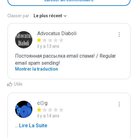
Classer par :
Le plus récent
Advocatus Diaboli
il y a 13 ans
Постоянная рассылка email спама! / Regular 
email spam sending!
Montrer la traduction
Utile
c۞g
il y a 14 ans
...
 Lire La Suite