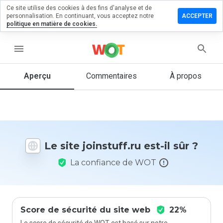
Ce site utilise des cookies à des fins d'analyse et de
sser un
personnalisation. En continuant, vous acceptez notre
ACCEPTER
mmentaire
politique en matière de cookies.
nstuff.ru
menu
Aperçu
Commentaires
À propos
Quelle
note entre
1 et 5
donneriez-
vous à ce
Le site joinstuff.ru est-il sûr ?
site ?
La confiance de WOT
Score de sécurité du site web
22%