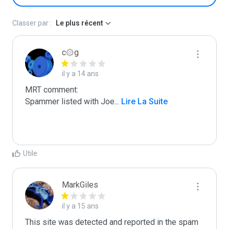
Classer par :
Le plus récent
c۞g
il y a 14 ans
MRT comment:

Spammer listed with Joe
...
 Lire La Suite
Utile
MarkGiles
il y a 15 ans
This site was detected and reported in the spam 