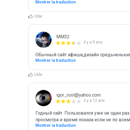
Montrer la traduction
Utile
MM32
il y a 9 ans
Обычный сайт афиша,дизайн средьненький 
Montrer la traduction
Utile
igor_root@yahoo.com
il y a 12 ans
Годный сайт. Пользовался уже не один раз.
просмотра и время показа если не по все
Montrer la traduction