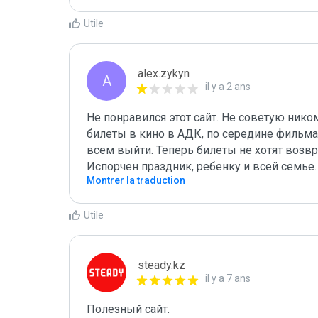
Utile
alex.zykyn
A
il y a 2 ans
Не понравился этот сайт. Не советую ником
билеты в кино в АДК, по середине фильма 
всем выйти. Теперь билеты не хотят возвр
Испорчен праздник, ребенку и всей семье.
Montrer la traduction
Utile
steady.kz
il y a 7 ans
Полезный сайт.