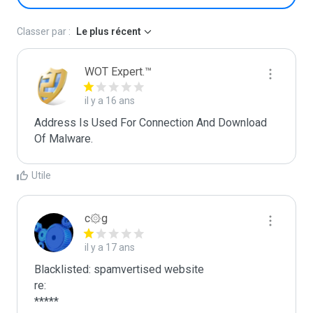
Classer par :
Le plus récent
WOT Expert.™
il y a 16 ans
Address Is Used For Connection And Download 
Of Malware.
Utile
c۞g
il y a 17 ans
Blacklisted: spamvertised website

re:

*****