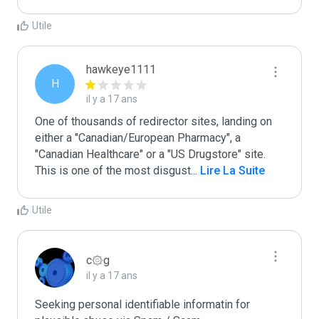
Utile
hawkeye1111
H
il y a 17 ans
One of thousands of redirector sites, landing on 
either a "Canadian/European Pharmacy", a 
"Canadian Healthcare" or a "US Drugstore" site. 
This is one of the most disgust
...
 Lire La Suite
Utile
c۞g
il y a 17 ans
Seeking personal identifiable informatin for 