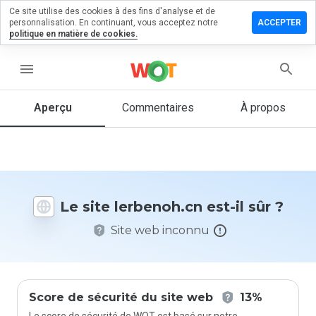
Ce site utilise des cookies à des fins d'analyse et de
sser un
personnalisation. En continuant, vous acceptez notre
ACCEPTER
mmentaire
politique en matière de cookies.
benoh.cn
menu
Aperçu
Commentaires
À propos
Quelle
note entre
1 et 5
donneriez-
vous à ce
Le site lerbenoh.cn est-il sûr ?
site ?
Site web inconnu
Score de sécurité du site web
13%