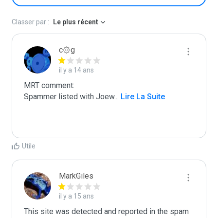
Classer par :
Le plus récent
c۞g
il y a 14 ans
MRT comment:

Spammer listed with Joew
...
 Lire La Suite
Utile
MarkGiles
il y a 15 ans
This site was detected and reported in the spam 