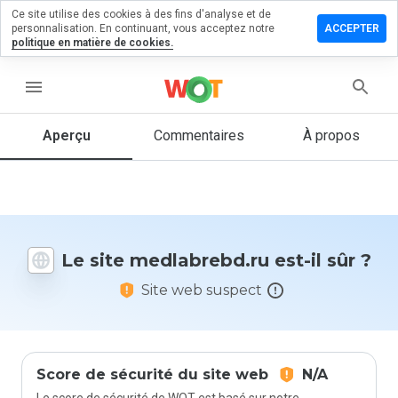
Ce site utilise des cookies à des fins d'analyse et de
sser un
personnalisation. En continuant, vous acceptez notre
ACCEPTER
mentaire
politique en matière de cookies.
labrebd.ru
menu
Aperçu
Commentaires
À propos
Quelle
note entre
1 et 5
donneriez-
vous à ce
Le site medlabrebd.ru est-il sûr ?
site ?
Site web suspect
Score de sécurité du site web
N/A