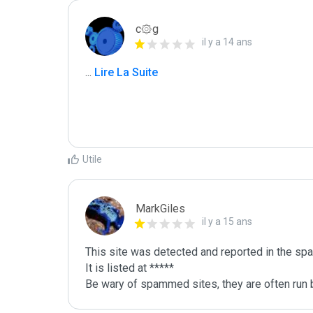
c۞g
il y a 14 ans
...
 Lire La Suite
Utile
MarkGiles
il y a 15 ans
This site was detected and reported in the spa
It is listed at *****

Be wary of spammed sites, they are often run b