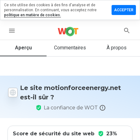
Ce site utilise des cookies à des fins d'analyse et de
 un
personnalisation. En continuant, vous acceptez notre
ACCEPTER
aire sur
politique en matière de cookies.
orceenergy.net
menu
Aperçu
Commentaires
À propos
Quelle
note entre
1 et 5
donneriez-
vous à ce
site ?
Le site motionforceenergy.net
est-il sûr ?
La confiance de WOT
Score de sécurité du site web
23%