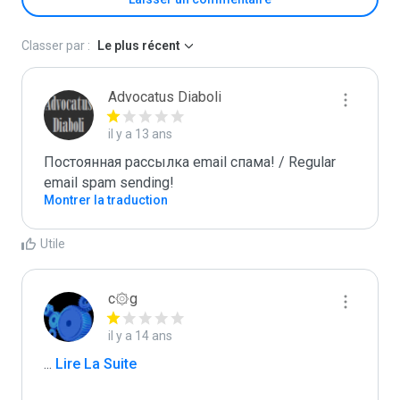
Classer par :
Le plus récent
Advocatus Diaboli
il y a 13 ans
Постоянная рассылка email спама! / Regular 
email spam sending!
Montrer la traduction
Utile
c۞g
il y a 14 ans
...
 Lire La Suite