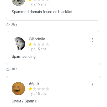
il y a 15 ans
Spammed domain found on blacklist 
Utile
G@brielle
il y a 15 ans
Spam sending.
Utile
A6puk
il y a 15 ans
Спам / Spam !!!