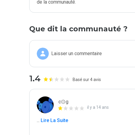
de la communauté.
Que dit la communauté ?
Laisser un commentaire
1.4
Basé sur 4 avis
c۞g
il y a 14 ans
...
 Lire La Suite