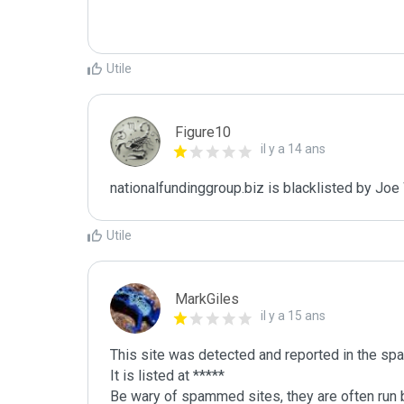
Utile
Figure10
il y a 14 ans
nationalfundinggroup.biz is blacklisted by Jo
Utile
MarkGiles
il y a 15 ans
This site was detected and reported in the spa
It is listed at *****

Be wary of spammed sites, they are often run b