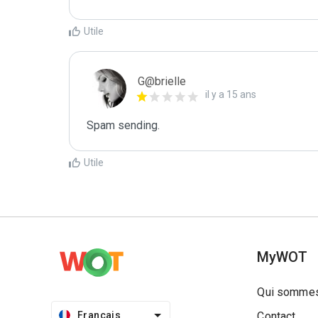
Utile
G@brielle
il y a 15 ans
Spam sending.
Utile
MyWOT
Qui sommes
Français
Contact