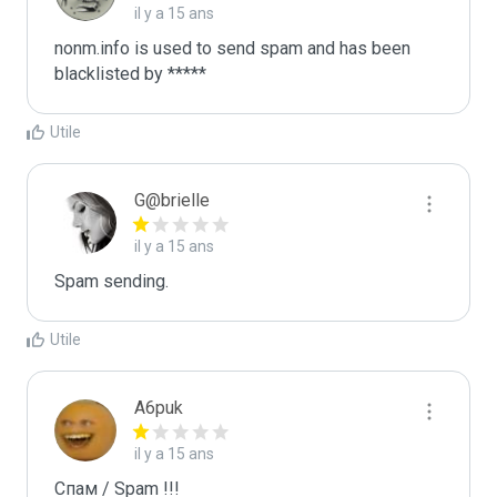
il y a 15 ans
nonm.info is used to send spam and has been 
blacklisted by ***** 
Utile
G@brielle
il y a 15 ans
Spam sending.
Utile
A6puk
il y a 15 ans
Спам / Spam !!!