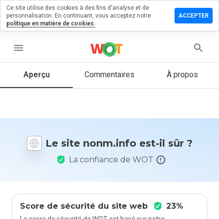
Ce site utilise des cookies à des fins d'analyse et de
sser un
personnalisation. En continuant, vous acceptez notre
ACCEPTER
mmentaire
politique en matière de cookies.
m.info
menu
Aperçu
Commentaires
À propos
Quelle
note entre
1 et 5
donneriez-
vous à ce
Le site nonm.info est-il sûr ?
site ?
La confiance de WOT
Score de sécurité du site web
23%