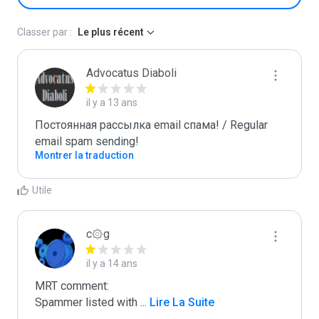
Classer par :
Le plus récent
Advocatus Diaboli
il y a 13 ans
Постоянная рассылка email спама! / Regular 
email spam sending!
Montrer la traduction
Utile
c۞g
il y a 14 ans
MRT comment:

Spammer listed with 
...
 Lire La Suite