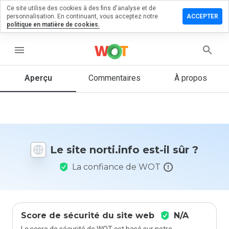
Ce site utilise des cookies à des fins d'analyse et de
sser un
personnalisation. En continuant, vous acceptez notre
ACCEPTER
mmentaire
politique en matière de cookies.
 norti.info
menu
Aperçu
Commentaires
À propos
Quelle
note entre
1 et 5
donneriez-
vous à ce
site ?
Le site norti.info est-il sûr ?
La confiance de WOT
Score de sécurité du site web
N/A