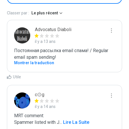
Classer par :
Le plus récent
Advocatus Diaboli
il y a 13 ans
Постоянная рассылка email спама! / Regular 
email spam sending!
Montrer la traduction
Utile
c۞g
il y a 14 ans
MRT comment:

Spammer listed with J
...
 Lire La Suite